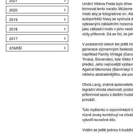
2021
Umění Viktora Freša bylo dříve
formovat tento narativ. Můžeme 
2020
místo aby je fotografoval on. Al
autoportrétů hlavy se vyvinula 
2019
vytesanými základními rozeznate
jako základní motiv v jeho nesč
2018
vždy přítomné. Dá se říci, že je
2017
V posledních letech šel ještě h
STARŠÍ
generace významných českoslov
například Family Vintage (Danu
Trnava, Slovensko), kde Viktor 
předků. Jeho nejnovější výstav
Against Memories (Barvinskyi Ga
něčeho abstraktnějšího, ale po
Olivia Lang, známá spisovatelka
legrační shoda okolností, protož
přítomnost spolu s dalším hudeb
provádí.
Tuto myšlenku o vzpomínkách ber
různé zvuky kombinují na mixážn
vytvořil konečné dílo.
Vrátím se ještě jednou k buddhi