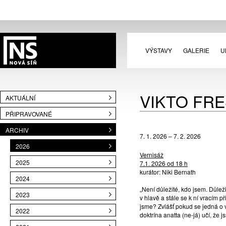
VÝSTAVY
GALERIE
U
VIKTO FRE
AKTUÁLNÍ
PŘIPRAVOVANÉ
ARCHIV
7. 1. 2026 – 7. 2. 2026
2026
Vernisáž
2025
7.1. 2026 od 18 h
kurátor: Niki Bernath
2024
„Není důležité, kdo jsem. Důleži
2023
v hlavě a stále se k ní vracím p
jsme? Zvlášť pokud se jedná o v
2022
doktrína anatta (ne-já) učí, že