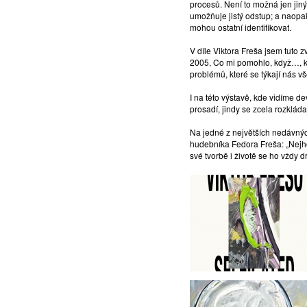
procesů. Není to možná jen jin
umožňuje jistý odstup; a naopak
mohou ostatní identifikovat.
V díle Viktora Freša jsem tuto z
2005, Co mi pomohlo, když…, kt
problémů, které se týkají nás v
I na této výstavě, kde vidíme de
prosadí, jindy se zcela rozkláda
Na jedné z největších nedávnýc
hudebníka Fedora Freša: „Nejhor
své tvorbě i životě se ho vždy dr