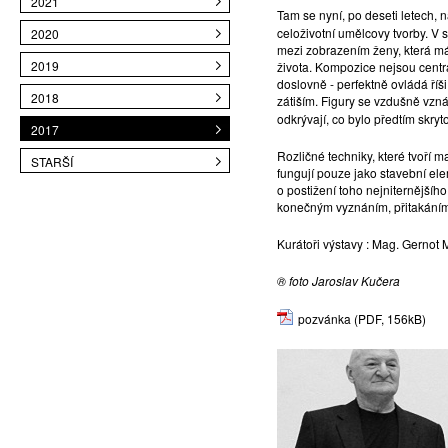
2021
Tam se nyní, po deseti letech, 
celoživotní umělcovy tvorby. V 
2020
mezi zobrazením ženy, která má
2019
života. Kompozice nejsou centrá
doslovně - perfektně ovládá říš
2018
zátiším. Figury se vzdušně vzná
odkrývají, co bylo předtím skryto
2017
Rozličné techniky, které tvoří ma
STARŠÍ
fungují pouze jako stavební ele
o postižení toho nejniternějšíh
konečným vyznáním, přitakáním 
Kurátoři výstavy : Mag. Gernot
® foto Jaroslav Kučera
pozvánka
(PDF, 156kB)