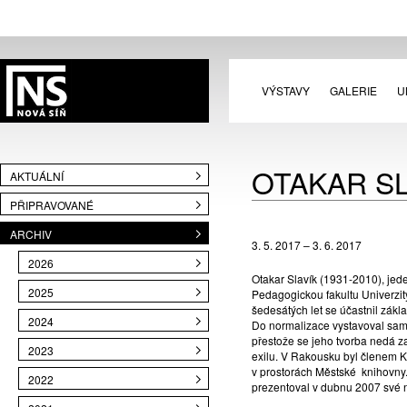
VÝSTAVY
GALERIE
U
OTAKAR SL
AKTUÁLNÍ
PŘIPRAVOVANÉ
ARCHIV
3. 5. 2017 – 3. 6. 2017
2026
Otakar Slavík (1931-2010), jed
2025
Pedagogickou fakultu Univerzity
šedesátých let se účastnil zák
2024
Do normalizace vystavoval samos
přestože se jeho tvorba nedá 
2023
exilu. V Rakousku byl členem K
v prostorách Městské knihovny.
2022
prezentoval v dubnu 2007 své 