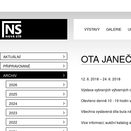
VÝSTAVY
GALERIE
U
OTA JANEČ
AKTUÁLNÍ
PŘIPRAVOVANÉ
ARCHIV
12. 6. 2018 – 24. 6. 2018
2026
Výstava vybraných výtvarných d
2025
Otevřeno denně 10 - 19 hodin v
2024
Všechna vystavená díla bula n
2023
2022
Více informací, aukční katalo