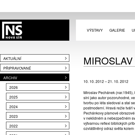
VÝSTAVY
GALERIE
U
MIROSLAV 
AKTUÁLNÍ
PŘIPRAVOVANÉ
ARCHIV
10. 10. 2012 – 21. 10. 2012
2026
Miroslav Pechánek (nar.1945), k
2025
síni jako autor pozoruhodné, v
tvorbu po léta sledoval a stal s
2024
postmoderní. Hravá režie tváří 
Pechánkovy písmové obrazové m
2023
v neklidném a nebezpečném svět
výtvarnou reflexi biblických př
2022
ozvláštněný odraz světa kolem 