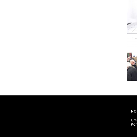
NO
Umě
Kon