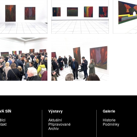
VÁ SÍŇ
Výstavy
Galerie
lci
Aktuální
Historie
takt
Připravované
Podmínky
Archiv