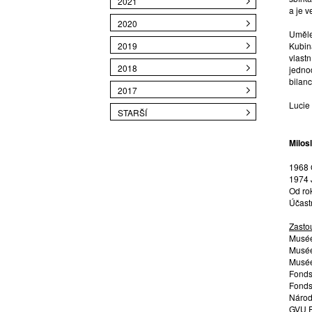
2021
a je v
2020
Uměle
2019
Kubin
vlast
2018
jedno
bilanc
2017
Lucie 
STARŠÍ
Milos
1968 
1974 
Od rok
Účast
Zasto
Musée 
Musée
Musée
Fonds
Fonds
Národ
GVU P