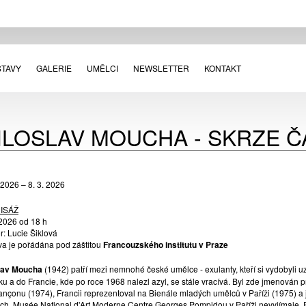
STAVY
GALERIE
UMĚLCI
NEWSLETTER
KONTAKT
ILOSLAV MOUCHA - SKRZE Č
 2026 – 8. 3. 2026
ISÁŽ
 2026 od 18 h
r: Lucie Šiklová
va je pořádána pod záštitou
Francouzského institutu v Praze
lav Moucha
(1942) patří mezi nemnohé české umělce - exulanty, kteří si vydobyli uz
ku a do Francie, kde po roce 1968 nalezl azyl, se stále vracívá. Byl zde jmenován
ançonu (1974), Francii reprezentoval na Bienále mladých umělců v Paříži (1975) 
ách, Musée National d'Art Moderne Centre Georges Pompidou v Paříži nevyjímaje. P