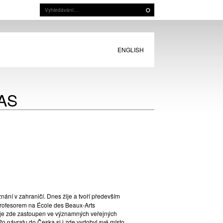
ENGLISH
AS
nání v zahraničí. Dnes žije a tvoří především
 profesorem na École des Beaux-Arts
a je zde zastoupen ve významných veřejných
o návratu do Česka si i zde vydobyl své místo