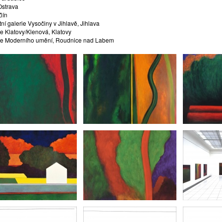
strava
lín
ní galerie Vysočiny v Jihlavě, Jihlava
ie Klatovy/Klenová, Klatovy
ie Moderního umění, Roudnice nad Labem