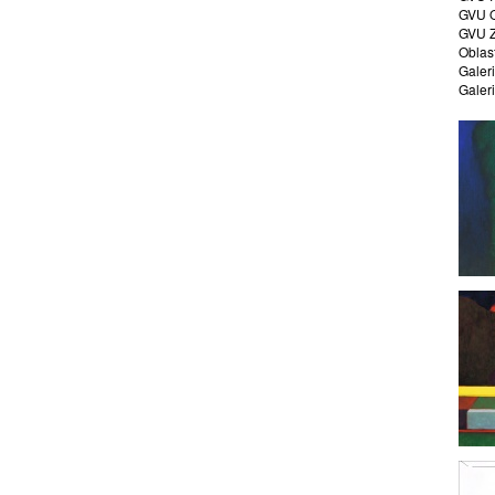
GVU O
GVU Z
Oblast
Galer
Galer