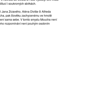
titucí i soukromých sbírkách.
 Jana Zrzavého, Aléna Diviše či Alfreda
 Ducha, pak člověku zachycenému ve hmotě
ročení sama sebe. V tomto smyslu Moucha není
k jeho rozpomínání není pouhým osobním