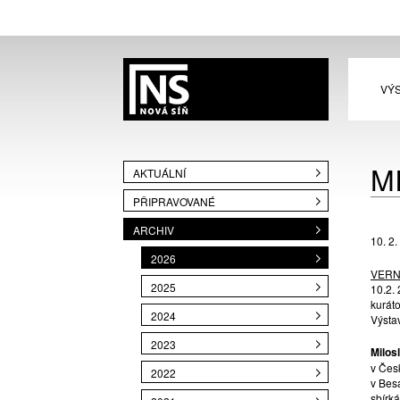
VÝ
M
AKTUÁLNÍ
PŘIPRAVOVANÉ
ARCHIV
10. 2.
2026
VERN
2025
10.2.
kuráto
2024
Výsta
2023
Milos
v Čes
2022
v Bes
sbírk