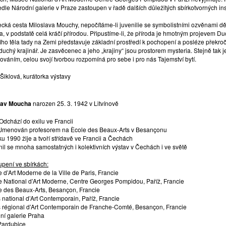
edle Národní galerie v Praze zastoupen v řadě dalších důležitých sbírkotvorných ins
cká cesta Miloslava Mouchy, nepočítáme-li juvenilie se symbolistními ozvěnami děl
a, v podstatě celá kráčí přírodou. Připustíme-li, že příroda je hmotným projevem
ního těla tady na Zemi představuje základní prostředí k pochopení a posléze přek
duchý krajinář. Je zasvěcenec a jeho „krajiny“ jsou prostorem mysteria. Stejně ta
ováním, celou svojí tvorbou rozpomíná pro sebe i pro nás Tajemství bytí.
Šiklová, kurátorka výstavy
lav Moucha
narozen 25. 3. 1942 v Litvínově
Odchází do exilu ve Francii
Jmenován profesorem na Ècole des Beaux-Arts v Besançonu
u 1990 žije a tvoří střídavě ve Francii a Čechách
nil se mnoha samostatných i kolektivních výstav v Čechách i ve světě
upení ve sbírkách:
d’Art Moderne de la Ville de Paris, Francie
 National d’Art Moderne, Centre Georges Pompidou, Paříž, Francie
 des Beaux-Arts, Besançon, Francie
 national d’Art Contemporain, Paříž, Francie
 régional d’Art Contemporain de Franche-Comté, Besançon, Francie
ní galerie Praha
ardubice