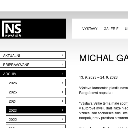
VÝSTAVY
GALERIE
U
MICHAL GA
AKTUÁLNÍ
PŘIPRAVOVANÉ
ARCHIV
13. 9. 2023 – 24. 9. 2023
2026
Výstava komorních plastik navaz
2025
Pangrácová napsala :
2024
"Výstava Velké téma malé sochy
v autorově mysli, další fáze hl
2023
Vznikají tak sochařské skici, kt
naopak, hra v prostoru s tvare
2022