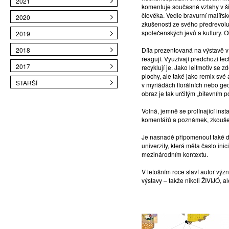
2021
komentuje současné vztahy v š
člověka. Vedle bravurní malířsk
2020
zkušenosti ze svého předrevolu
společenských jevů a kultury. O
2019
2018
Díla prezentovaná na výstavě v 
reagují. Využívají předchozí tec
2017
recyklují je. Jako leitmotiv se
plochy, ale také jako remix své 
STARŠÍ
v myriádách florálních nebo ge
obraz je tak určitým „bitevním 
Volná, jemně se prolínající in
komentářů a poznámek, zkoušek,
Je nasnadě připomenout také d
univerzity, která měla často i
mezinárodním kontextu.
V letošním roce slaví autor vý
výstavy – takže nikoli ŽIVIJÓ, a