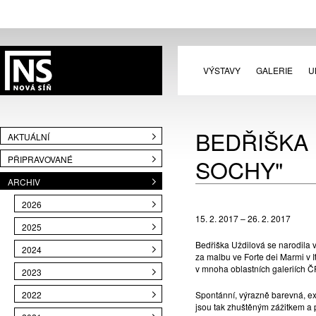
VÝSTAVY
GALERIE
U
BEDŘIŠKA 
AKTUÁLNÍ
PŘIPRAVOVANÉ
SOCHY"
ARCHIV
2026
15. 2. 2017 – 26. 2. 2017
2025
Bedřiška Uždilová se narodila 
2024
za malbu ve Forte dei Marmi v It
v mnoha oblastních galeriích Č
2023
2022
Spontánní, výrazně barevná, ex
jsou tak zhuštěným zážitkem a p