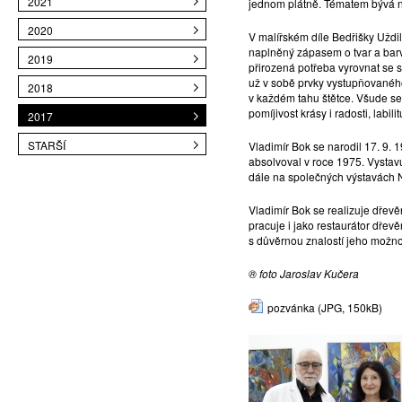
2021
jednom plátně. Tématem bývá net
2020
V malířském díle Bedřišky Uždilo
naplněný zápasem o tvar a barv
2019
přirozená potřeba vyrovnat se 
už v sobě prvky vystupňovaného 
2018
v každém tahu štětce. Všude se 
pomíjivost krásy i radosti, labil
2017
STARŠÍ
Vladimír Bok se narodil 17. 9.
absolvoval v roce 1975. Vysta
dále na společných výstavách 
Vladimír Bok se realizuje dřev
pracuje i jako restaurátor dřevě
s důvěrnou znalostí jeho možnos
® foto Jaroslav Kučera
pozvánka
(JPG, 150kB)