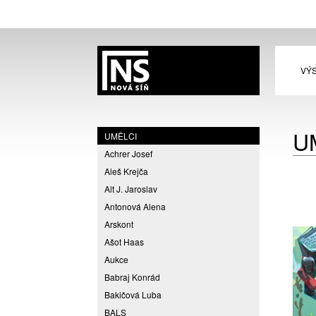
VÝ
U
UMĚLCI
Achrer Josef
Aleš Krejča
Alt J. Jaroslav
Antonová Alena
Arskont
Ašot Haas
Aukce
Babraj Konrád
Bakičová Luba
BALS