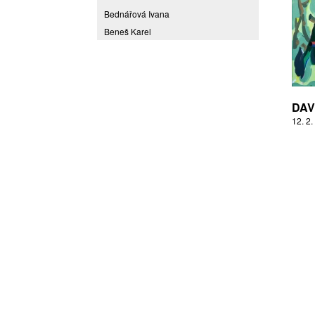
Bednářová Ivana
Beneš Karel
Benešová Daniela
Bičovská Jaroslava
Bílek Ilja
Bok Vladimír
DAV
Brabenec Jaromír E.
12. 2.
Brázda Pavel
Britt Boutros Ghali
Brix Michal
Brodská Eva
Brunclík Pavel
Brunclíková Katarina
Burdová Marcela
Burian Tina B.
Caska Ondřej
Císařovský Petr
Coming to Reality