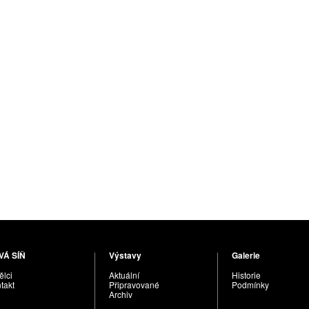
VÁ SÍŇ
Výstavy
Galerie
lci
Aktuální
Historie
takt
Připravované
Podmínky
Archiv