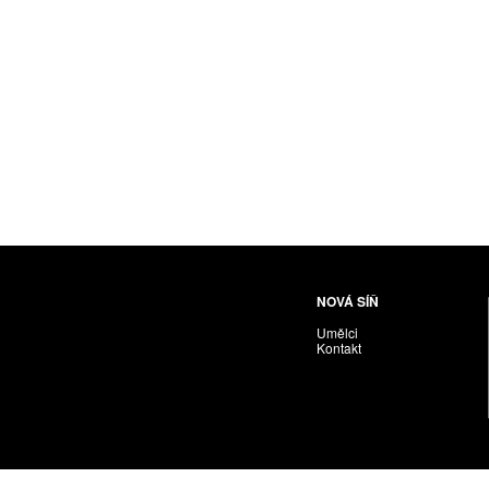
Husáriková Jindra
Chabera Milan
Igor Cvacho
IVAN KOLMAN
Jakubčík Miro
Jakubíčková Eliška
Jan Samec
Jan Tobola / Václav Vohlídal
Janeček Ota
Janiga Ladislav
Janyška Vojtěch
NOVÁ SÍŇ
Janyška Vojtěch = AdALBeRt kHaN
Umělci
Jaroslav Alt
Kontakt
Jednota umělců výtvarných
Jefimov Boris
Jelínek Vladimír
Jetela Tomáš
Jílek Adam