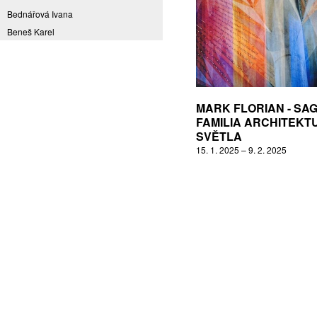
Bednářová Ivana
Beneš Karel
Benešová Daniela
Bičovská Jaroslava
Bílek Ilja
Bok Vladimír
MARK FLORIAN - SA
Brabenec Jaromír E.
FAMILIA ARCHITEKT
SVĚTLA
Brázda Pavel
15. 1. 2025 – 9. 2. 2025
Britt Boutros Ghali
Brix Michal
Brodská Eva
Brunclík Pavel
Brunclíková Katarina
Burdová Marcela
Burian Tina B.
Caska Ondřej
Císařovský Petr
Coming to Reality