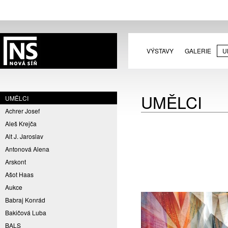
VÝSTAVY
GALERIE
U
UMĚLCI
UMĚLCI
Achrer Josef
Aleš Krejča
Alt J. Jaroslav
Antonová Alena
Arskont
Ašot Haas
Aukce
Babraj Konrád
Bakičová Luba
BALS