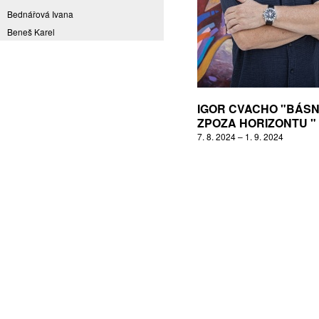
Bednářová Ivana
Beneš Karel
Benešová Daniela
Bičovská Jaroslava
Bílek Ilja
Bok Vladimír
IGOR CVACHO "BÁS
Brabenec Jaromír E.
ZPOZA HORIZONTU "
7. 8. 2024 – 1. 9. 2024
Brázda Pavel
Britt Boutros Ghali
Brix Michal
Brodská Eva
Brunclík Pavel
Brunclíková Katarina
Burdová Marcela
Burian Tina B.
Caska Ondřej
Císařovský Petr
Coming to Reality