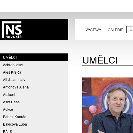
VÝSTAVY
GALERIE
U
UMĚLCI
UMĚLCI
Achrer Josef
Aleš Krejča
Alt J. Jaroslav
Antonová Alena
Arskont
Ašot Haas
Aukce
Babraj Konrád
Bakičová Luba
BALS