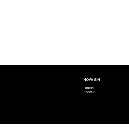
Husáriková Jindra
Chabera Milan
Igor Cvacho
IVAN KOLMAN
Jakubčík Miro
Jakubíčková Eliška
Jan Samec
Jan Tobola / Václav Vohlídal
Janeček Ota
Janiga Ladislav
Janyška Vojtěch
NOVÁ SÍŇ
Janyška Vojtěch = AdALBeRt kHaN
Umělci
Jaroslav Alt
Kontakt
Jednota umělců výtvarných
Jefimov Boris
Jelínek Vladimír
Jetela Tomáš
Jílek Adam