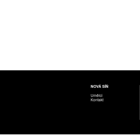
Husáriková Jindra
Chabera Milan
Igor Cvacho
IVAN KOLMAN
Jakubčík Miro
Jakubíčková Eliška
Jan Samec
Jan Tobola / Václav Vohlídal
Janeček Ota
Janiga Ladislav
Janyška Vojtěch
NOVÁ SÍŇ
Janyška Vojtěch = AdALBeRt kHaN
Umělci
Jaroslav Alt
Kontakt
Jednota umělců výtvarných
Jefimov Boris
Jelínek Vladimír
Jetela Tomáš
Jílek Adam