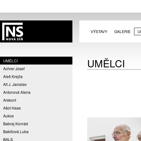
VÝSTAVY
GALERIE
U
UMĚLCI
UMĚLCI
Achrer Josef
Aleš Krejča
Alt J. Jaroslav
Antonová Alena
Arskont
Ašot Haas
Aukce
Babraj Konrád
Bakičová Luba
BALS