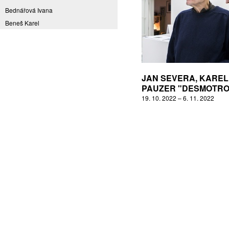
Bednářová Ivana
Beneš Karel
Benešová Daniela
Bičovská Jaroslava
Bílek Ilja
Bok Vladimír
JAN SEVERA, KAREL
Brabenec Jaromír E.
PAUZER "DESMOTRO
19. 10. 2022 – 6. 11. 2022
Brázda Pavel
Britt Boutros Ghali
Brix Michal
Brodská Eva
Brunclík Pavel
Brunclíková Katarina
Burdová Marcela
Burian Tina B.
Caska Ondřej
Císařovský Petr
Coming to Reality