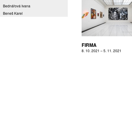
Bednářová Ivana
Beneš Karel
Benešová Daniela
Bičovská Jaroslava
Bílek Ilja
Bok Vladimír
FIRMA
Brabenec Jaromír E.
8. 10. 2021 – 5. 11. 2021
Brázda Pavel
Britt Boutros Ghali
Brix Michal
Brodská Eva
Brunclík Pavel
Brunclíková Katarina
Burdová Marcela
Burian Tina B.
Caska Ondřej
Císařovský Petr
Coming to Reality