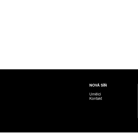
Husáriková Jindra
Chabera Milan
Igor Cvacho
IVAN KOLMAN
Jakubčík Miro
Jakubíčková Eliška
Jan Samec
Jan Tobola / Václav Vohlídal
Janeček Ota
Janiga Ladislav
Janyška Vojtěch
NOVÁ SÍŇ
Janyška Vojtěch = AdALBeRt kHaN
Umělci
Jaroslav Alt
Kontakt
Jednota umělců výtvarných
Jefimov Boris
Jelínek Vladimír
Jetela Tomáš
Jílek Adam