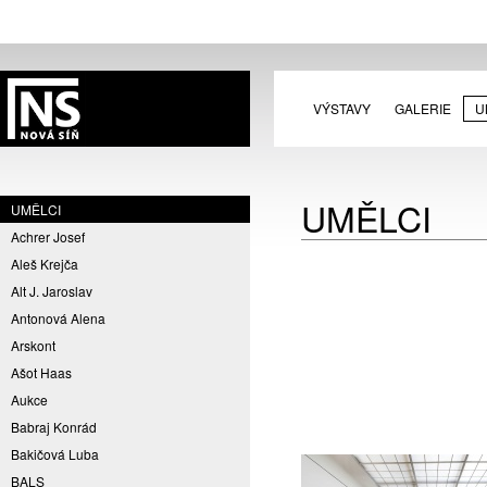
VÝSTAVY
GALERIE
U
UMĚLCI
UMĚLCI
Achrer Josef
Aleš Krejča
Alt J. Jaroslav
Antonová Alena
Arskont
Ašot Haas
Aukce
Babraj Konrád
Bakičová Luba
BALS