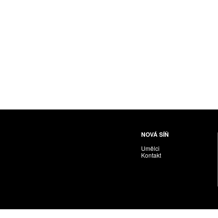
Husáriková Jindra
Chabera Milan
Igor Cvacho
IVAN KOLMAN
Jakubčík Miro
Jakubíčková Eliška
Jan Samec
Jan Tobola / Václav Vohlídal
Janeček Ota
Janiga Ladislav
Janyška Vojtěch
NOVÁ SÍŇ
Janyška Vojtěch = AdALBeRt kHaN
Umělci
Jaroslav Alt
Kontakt
Jednota umělců výtvarných
Jefimov Boris
Jelínek Vladimír
Jetela Tomáš
Jílek Adam