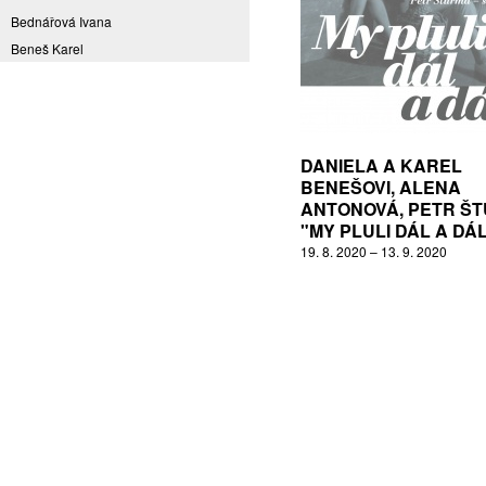
Bednářová Ivana
Beneš Karel
Benešová Daniela
Bičovská Jaroslava
Bílek Ilja
Bok Vladimír
DANIELA A KAREL
Brabenec Jaromír E.
BENEŠOVI, ALENA
ANTONOVÁ, PETR Š
Brázda Pavel
"MY PLULI DÁL A DÁ
Britt Boutros Ghali
19. 8. 2020 – 13. 9. 2020
Brix Michal
Brodská Eva
Brunclík Pavel
Brunclíková Katarina
Burdová Marcela
Burian Tina B.
Caska Ondřej
Císařovský Petr
Coming to Reality