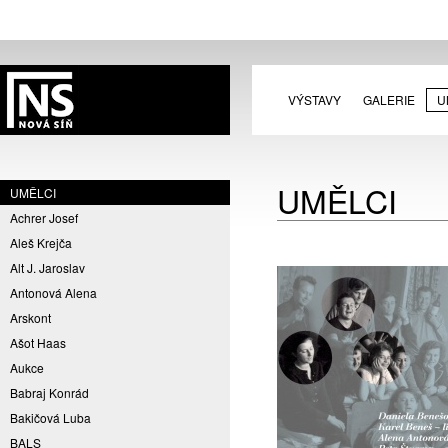
VÝSTAVY
GALERIE
U
UMĚLCI
UMĚLCI
Achrer Josef
Aleš Krejča
Alt J. Jaroslav
Antonová Alena
Arskont
Ašot Haas
Aukce
Babraj Konrád
Bakičová Luba
BALS