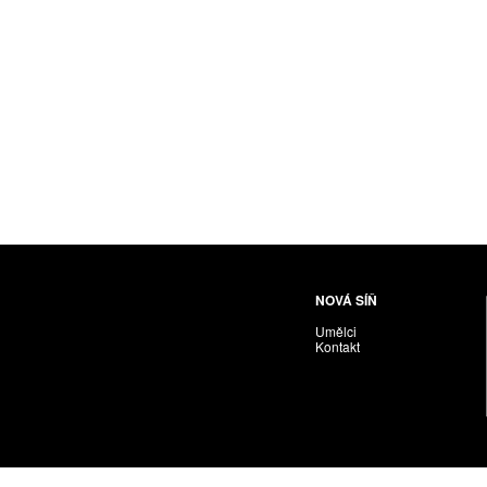
Husáriková Jindra
Chabera Milan
Igor Cvacho
IVAN KOLMAN
Jakubčík Miro
Jakubíčková Eliška
Jan Samec
Jan Tobola / Václav Vohlídal
Janeček Ota
Janiga Ladislav
Janyška Vojtěch
NOVÁ SÍŇ
Janyška Vojtěch = AdALBeRt kHaN
Umělci
Jaroslav Alt
Kontakt
Jednota umělců výtvarných
Jefimov Boris
Jelínek Vladimír
Jetela Tomáš
Jílek Adam