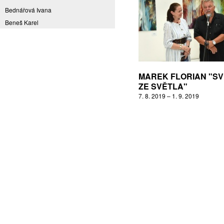
Bednářová Ivana
Beneš Karel
Benešová Daniela
Bičovská Jaroslava
Bílek Ilja
Bok Vladimír
MAREK FLORIAN "S
Brabenec Jaromír E.
ZE SVĚTLA"
7. 8. 2019 – 1. 9. 2019
Brázda Pavel
Britt Boutros Ghali
Brix Michal
Brodská Eva
Brunclík Pavel
Brunclíková Katarina
Burdová Marcela
Burian Tina B.
Caska Ondřej
Císařovský Petr
Coming to Reality