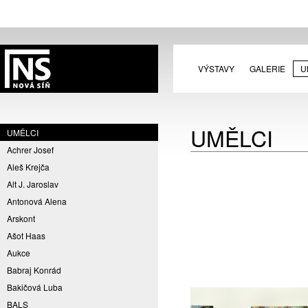
VÝSTAVY
GALERIE
U
UMĚLCI
UMĚLCI
Achrer Josef
Aleš Krejča
Alt J. Jaroslav
Antonová Alena
Arskont
Ašot Haas
Aukce
Babraj Konrád
Bakičová Luba
BALS