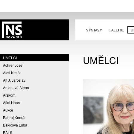
VÝSTAVY
GALERIE
U
UMĚLCI
UMĚLCI
Achrer Josef
Aleš Krejča
Alt J. Jaroslav
Antonová Alena
Arskont
Ašot Haas
Aukce
Babraj Konrád
Bakičová Luba
BALS