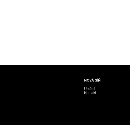
Husáriková Jindra
Chabera Milan
Igor Cvacho
IVAN KOLMAN
Jakubčík Miro
Jakubíčková Eliška
Jan Samec
Jan Tobola / Václav Vohlídal
Janeček Ota
Janiga Ladislav
Janyška Vojtěch
NOVÁ SÍŇ
Janyška Vojtěch = AdALBeRt kHaN
Umělci
Jaroslav Alt
Kontakt
Jednota umělců výtvarných
Jefimov Boris
Jelínek Vladimír
Jetela Tomáš
Jílek Adam