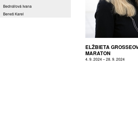
Bednářová Ivana
Beneš Karel
Benešová Daniela
Bičovská Jaroslava
Bílek Ilja
Bok Vladimír
ELŽBIETA GROSSEOV
Brabenec Jaromír E.
MARATON
4. 9. 2024 – 28. 9. 2024
Brázda Pavel
Britt Boutros Ghali
Brix Michal
Brodská Eva
Brunclík Pavel
Brunclíková Katarina
Burdová Marcela
Burian Tina B.
Caska Ondřej
Císařovský Petr
Coming to Reality