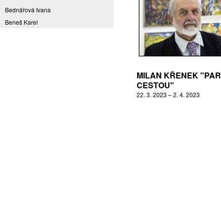
Bednářová Ivana
Beneš Karel
Benešová Daniela
Bičovská Jaroslava
Bílek Ilja
Bok Vladimír
MILAN KŘENEK "PAR
Brabenec Jaromír E.
CESTOU"
22. 3. 2023 – 2. 4. 2023
Brázda Pavel
Britt Boutros Ghali
Brix Michal
Brodská Eva
Brunclík Pavel
Brunclíková Katarina
Burdová Marcela
Burian Tina B.
Caska Ondřej
Císařovský Petr
Coming to Reality