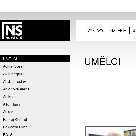
VÝSTAVY
GALERIE
U
UMĚLCI
UMĚLCI
Achrer Josef
Aleš Krejča
Alt J. Jaroslav
Antonová Alena
Arskont
Ašot Haas
Aukce
Babraj Konrád
Bakičová Luba
BALS