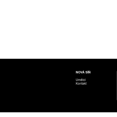
Husáriková Jindra
Chabera Milan
Igor Cvacho
IVAN KOLMAN
Jakubčík Miro
Jakubíčková Eliška
Jan Samec
Jan Tobola / Václav Vohlídal
Janeček Ota
Janiga Ladislav
Janyška Vojtěch
NOVÁ SÍŇ
Janyška Vojtěch = AdALBeRt kHaN
Umělci
Jaroslav Alt
Kontakt
Jednota umělců výtvarných
Jefimov Boris
Jelínek Vladimír
Jetela Tomáš
Jílek Adam