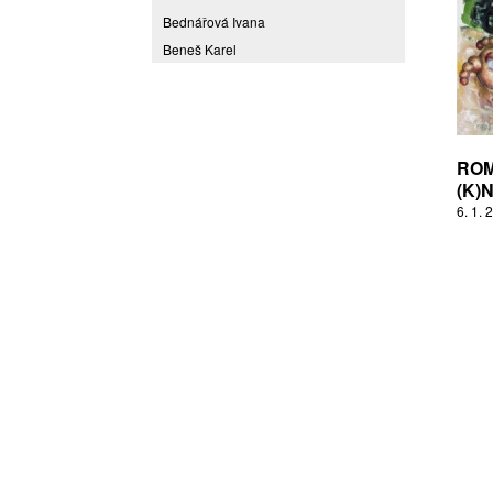
Bednářová Ivana
Beneš Karel
Benešová Daniela
Bičovská Jaroslava
Bílek Ilja
Bok Vladimír
ROM
Brabenec Jaromír E.
(K)
6. 1. 
Brázda Pavel
Britt Boutros Ghali
Brix Michal
Brodská Eva
Brunclík Pavel
Brunclíková Katarina
Burdová Marcela
Burian Tina B.
Caska Ondřej
Císařovský Petr
Coming to Reality