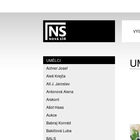
VÝ
U
UMĚLCI
Achrer Josef
Aleš Krejča
Alt J. Jaroslav
Antonová Alena
Arskont
Ašot Haas
Aukce
Babraj Konrád
Bakičová Luba
BALS