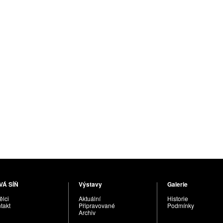
VÁ SÍŇ
Výstavy
Galerie
lci
Aktuální
Historie
takt
Připravované
Podmínky
Archiv