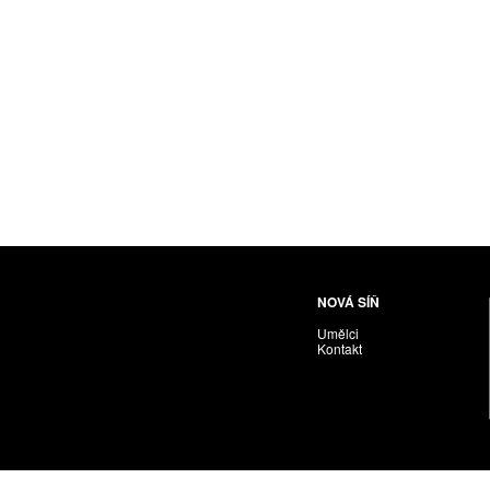
Husáriková Jindra
Chabera Milan
Igor Cvacho
IVAN KOLMAN
Jakubčík Miro
Jakubíčková Eliška
Jan Samec
Jan Tobola / Václav Vohlídal
Janeček Ota
Janiga Ladislav
Janyška Vojtěch
NOVÁ SÍŇ
Janyška Vojtěch = AdALBeRt kHaN
Umělci
Jaroslav Alt
Kontakt
Jednota umělců výtvarných
Jefimov Boris
Jelínek Vladimír
Jetela Tomáš
Jílek Adam