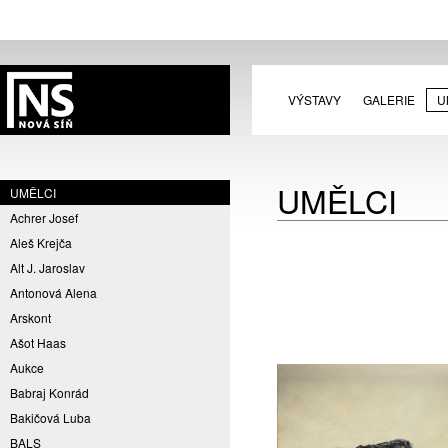
VÝSTAVY
GALERIE
U
UMĚLCI
UMĚLCI
Achrer Josef
Aleš Krejča
Alt J. Jaroslav
Antonová Alena
Arskont
Ašot Haas
Aukce
Babraj Konrád
Bakičová Luba
BALS