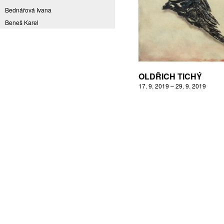
Bednářová Ivana
Beneš Karel
Benešová Daniela
Bičovská Jaroslava
Bílek Ilja
Bok Vladimír
OLDŘICH TICHÝ
Brabenec Jaromír E.
17. 9. 2019 – 29. 9. 2019
Brázda Pavel
Britt Boutros Ghali
Brix Michal
Brodská Eva
Brunclík Pavel
Brunclíková Katarina
Burdová Marcela
Burian Tina B.
Caska Ondřej
Císařovský Petr
Coming to Reality