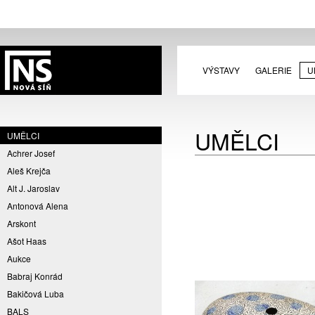
VÝSTAVY
GALERIE
U
UMĚLCI
UMĚLCI
Achrer Josef
Aleš Krejča
Alt J. Jaroslav
Antonová Alena
Arskont
Ašot Haas
Aukce
Babraj Konrád
Bakičová Luba
BALS