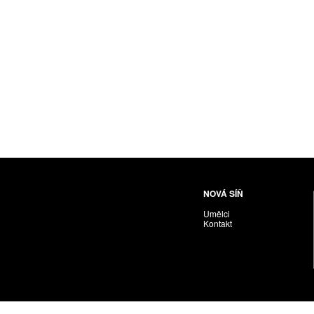
Husáriková Jindra
Chabera Milan
Igor Cvacho
IVAN KOLMAN
Jakubčík Miro
Jakubíčková Eliška
Jan Samec
Jan Tobola / Václav Vohlídal
Janeček Ota
Janiga Ladislav
Janyška Vojtěch
NOVÁ SÍŇ
Janyška Vojtěch = AdALBeRt kHaN
Umělci
Jaroslav Alt
Kontakt
Jednota umělců výtvarných
Jefimov Boris
Jelínek Vladimír
Jetela Tomáš
Jílek Adam