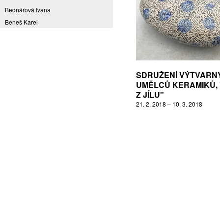
Bednářová Ivana
Beneš Karel
Benešová Daniela
Bičovská Jaroslava
Bílek Ilja
Bok Vladimír
SDRUŽENÍ VÝTVARN
Brabenec Jaromír E.
UMĚLCŮ KERAMIKŮ, 
Z JÍLU"
Brázda Pavel
21. 2. 2018 – 10. 3. 2018
Britt Boutros Ghali
Brix Michal
Brodská Eva
Brunclík Pavel
Brunclíková Katarina
Burdová Marcela
Burian Tina B.
Caska Ondřej
Císařovský Petr
Coming to Reality