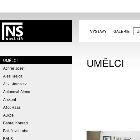
VÝSTAVY
GALERIE
U
UMĚLCI
UMĚLCI
Achrer Josef
Aleš Krejča
Alt J. Jaroslav
Antonová Alena
Arskont
Ašot Haas
Aukce
Babraj Konrád
Bakičová Luba
BALS