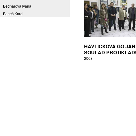
Bednářová Ivana
Beneš Karel
Benešová Daniela
Bičovská Jaroslava
Bílek Ilja
Bok Vladimír
HAVLÍČKOVÁ GO JAN
Brabenec Jaromír E.
SOULAD PROTIKLAD
2008
Brázda Pavel
Britt Boutros Ghali
Brix Michal
Brodská Eva
Brunclík Pavel
Brunclíková Katarina
Burdová Marcela
Burian Tina B.
Caska Ondřej
Císařovský Petr
Coming to Reality