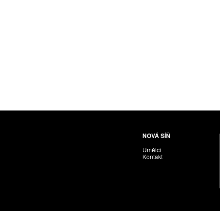
Husáriková Jindra
Chabera Milan
Igor Cvacho
IVAN KOLMAN
Jakubčík Miro
Jakubíčková Eliška
Jan Samec
Jan Tobola / Václav Vohlídal
Janeček Ota
Janiga Ladislav
Janyška Vojtěch
NOVÁ SÍŇ
Janyška Vojtěch = AdALBeRt kHaN
Umělci
Jaroslav Alt
Kontakt
Jednota umělců výtvarných
Jefimov Boris
Jelínek Vladimír
Jetela Tomáš
Jílek Adam