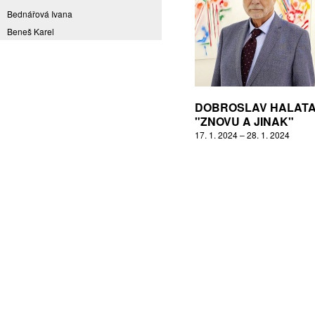
Bednářová Ivana
Beneš Karel
Benešová Daniela
Bičovská Jaroslava
Bílek Ilja
Bok Vladimír
DOBROSLAV HALAT
Brabenec Jaromír E.
"ZNOVU A JINAK"
17. 1. 2024 – 28. 1. 2024
Brázda Pavel
Britt Boutros Ghali
Brix Michal
Brodská Eva
Brunclík Pavel
Brunclíková Katarina
Burdová Marcela
Burian Tina B.
Caska Ondřej
Císařovský Petr
Coming to Reality