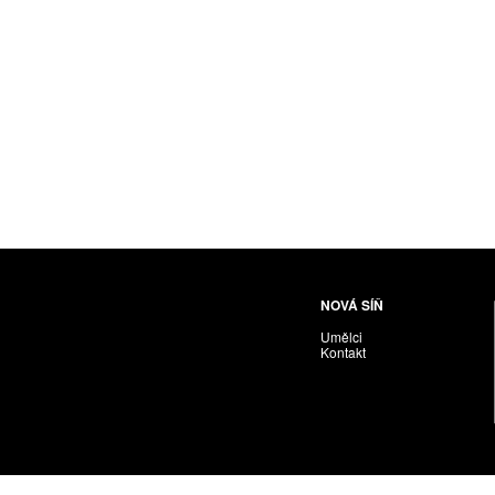
Husáriková Jindra
Chabera Milan
Igor Cvacho
IVAN KOLMAN
Jakubčík Miro
Jakubíčková Eliška
Jan Samec
Jan Tobola / Václav Vohlídal
Janeček Ota
Janiga Ladislav
Janyška Vojtěch
NOVÁ SÍŇ
Janyška Vojtěch = AdALBeRt kHaN
Umělci
Jaroslav Alt
Kontakt
Jednota umělců výtvarných
Jefimov Boris
Jelínek Vladimír
Jetela Tomáš
Jílek Adam