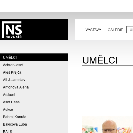
VÝSTAVY
GALERIE
U
UMĚLCI
UMĚLCI
Achrer Josef
Aleš Krejča
Alt J. Jaroslav
Antonová Alena
Arskont
Ašot Haas
Aukce
Babraj Konrád
Bakičová Luba
BALS