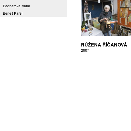
Bednářová Ivana
Beneš Karel
Benešová Daniela
Bičovská Jaroslava
Bílek Ilja
Bok Vladimír
RŮŽENA ŘÍČANOVÁ
Brabenec Jaromír E.
2007
Brázda Pavel
Britt Boutros Ghali
Brix Michal
Brodská Eva
Brunclík Pavel
Brunclíková Katarina
Burdová Marcela
Burian Tina B.
Caska Ondřej
Císařovský Petr
Coming to Reality