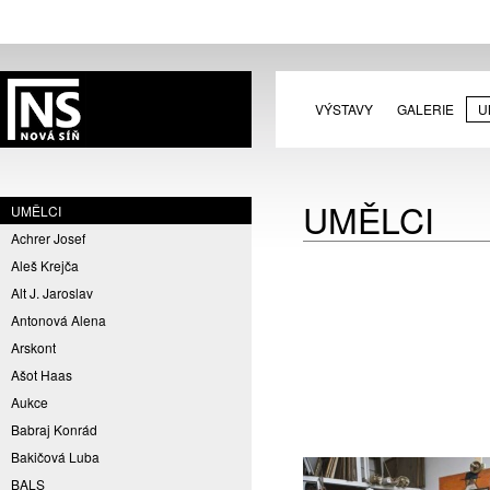
VÝSTAVY
GALERIE
U
UMĚLCI
UMĚLCI
Achrer Josef
Aleš Krejča
Alt J. Jaroslav
Antonová Alena
Arskont
Ašot Haas
Aukce
Babraj Konrád
Bakičová Luba
BALS