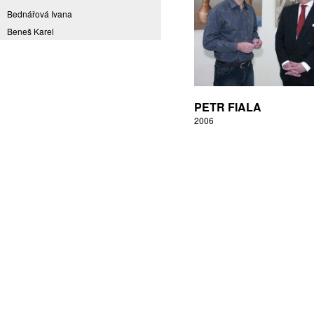
Bednářová Ivana
Beneš Karel
Benešová Daniela
Bičovská Jaroslava
Bílek Ilja
Bok Vladimír
PETR FIALA
Brabenec Jaromír E.
2006
Brázda Pavel
Britt Boutros Ghali
Brix Michal
Brodská Eva
Brunclík Pavel
Brunclíková Katarina
Burdová Marcela
Burian Tina B.
Caska Ondřej
Císařovský Petr
Coming to Reality