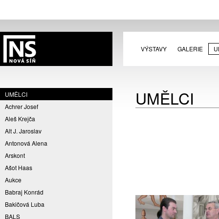
VÝSTAVY
GALERIE
U
UMĚLCI
UMĚLCI
Achrer Josef
Aleš Krejča
Alt J. Jaroslav
Antonová Alena
Arskont
Ašot Haas
Aukce
Babraj Konrád
Bakičová Luba
BALS