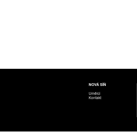
Husáriková Jindra
Chabera Milan
Igor Cvacho
IVAN KOLMAN
Jakubčík Miro
Jakubíčková Eliška
Jan Samec
Jan Tobola / Václav Vohlídal
Janeček Ota
Janiga Ladislav
Janyška Vojtěch
NOVÁ SÍŇ
Janyška Vojtěch = AdALBeRt kHaN
Umělci
Jaroslav Alt
Kontakt
Jednota umělců výtvarných
Jefimov Boris
Jelínek Vladimír
Jetela Tomáš
Jílek Adam