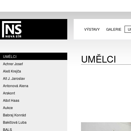
VÝSTAVY
GALERIE
U
UMĚLCI
UMĚLCI
Achrer Josef
Aleš Krejča
Alt J. Jaroslav
Antonová Alena
Arskont
Ašot Haas
Aukce
Babraj Konrád
Bakičová Luba
BALS