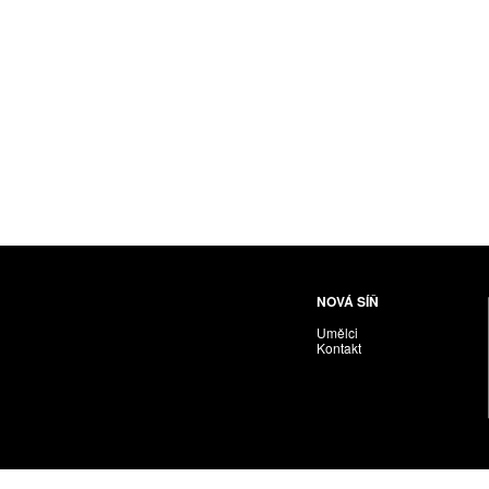
Husáriková Jindra
Chabera Milan
Igor Cvacho
IVAN KOLMAN
Jakubčík Miro
Jakubíčková Eliška
Jan Samec
Jan Tobola / Václav Vohlídal
Janeček Ota
Janiga Ladislav
Janyška Vojtěch
NOVÁ SÍŇ
Janyška Vojtěch = AdALBeRt kHaN
Umělci
Jaroslav Alt
Kontakt
Jednota umělců výtvarných
Jefimov Boris
Jelínek Vladimír
Jetela Tomáš
Jílek Adam