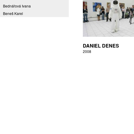
Bednářová Ivana
Beneš Karel
Benešová Daniela
Bičovská Jaroslava
Bílek Ilja
Bok Vladimír
DANIEL DENES
Brabenec Jaromír E.
2008
Brázda Pavel
Britt Boutros Ghali
Brix Michal
Brodská Eva
Brunclík Pavel
Brunclíková Katarina
Burdová Marcela
Burian Tina B.
Caska Ondřej
Císařovský Petr
Coming to Reality