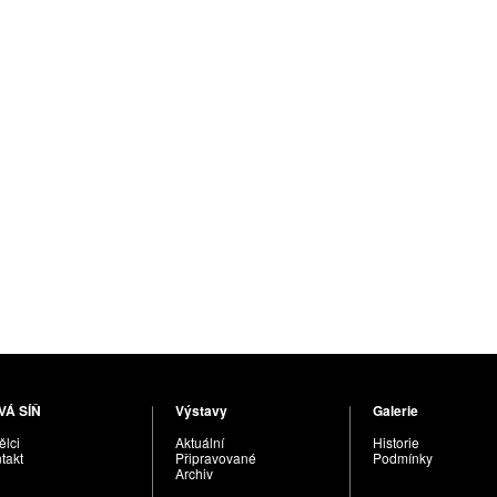
VÁ SÍŇ
Výstavy
Galerie
lci
Aktuální
Historie
takt
Připravované
Podmínky
Archiv