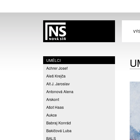
VÝ
U
UMĚLCI
Achrer Josef
Aleš Krejča
Alt J. Jaroslav
Antonová Alena
Arskont
Ašot Haas
Aukce
Babraj Konrád
Bakičová Luba
BALS