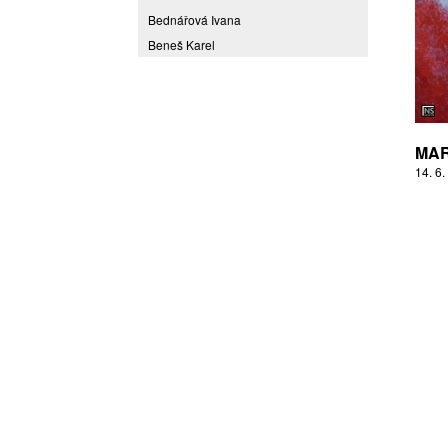
Bednářová Ivana
Beneš Karel
Benešová Daniela
Bičovská Jaroslava
Bílek Ilja
Bok Vladimír
MAR
Brabenec Jaromír E.
14. 6.
Brázda Pavel
Britt Boutros Ghali
Brix Michal
Brodská Eva
Brunclík Pavel
Brunclíková Katarina
Burdová Marcela
Burian Tina B.
Caska Ondřej
Císařovský Petr
Coming to Reality