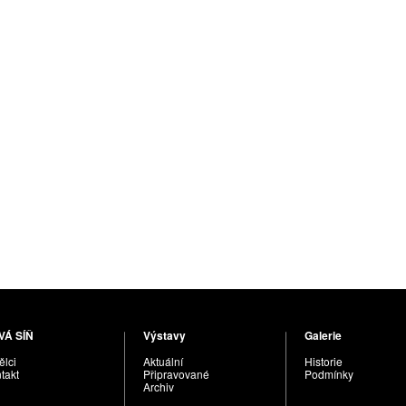
VÁ SÍŇ
Výstavy
Galerie
lci
Aktuální
Historie
takt
Připravované
Podmínky
Archiv