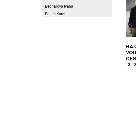
Bednářová Ivana
Beneš Karel
Benešová Daniela
Bičovská Jaroslava
Bílek Ilja
Bok Vladimír
RAD
Brabenec Jaromír E.
VOD
CES
Brázda Pavel
13. 12
Britt Boutros Ghali
Brix Michal
Brodská Eva
Brunclík Pavel
Brunclíková Katarina
Burdová Marcela
Burian Tina B.
Caska Ondřej
Císařovský Petr
Coming to Reality