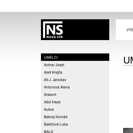
VÝ
U
UMĚLCI
Achrer Josef
Aleš Krejča
Alt J. Jaroslav
Antonová Alena
Arskont
Ašot Haas
Aukce
Babraj Konrád
Bakičová Luba
BALS