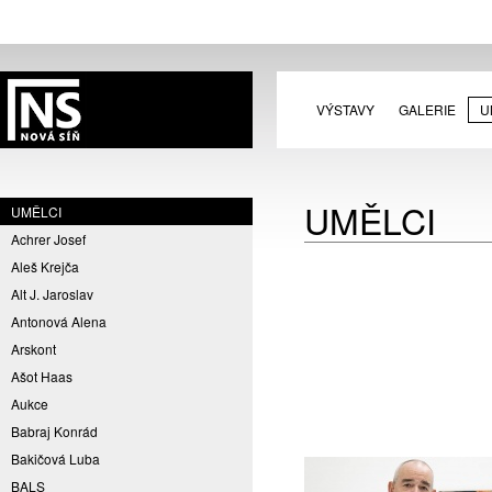
VÝSTAVY
GALERIE
U
UMĚLCI
UMĚLCI
Achrer Josef
Aleš Krejča
Alt J. Jaroslav
Antonová Alena
Arskont
Ašot Haas
Aukce
Babraj Konrád
Bakičová Luba
BALS