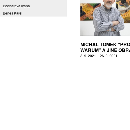
Bednářová Ivana
Beneš Karel
Benešová Daniela
Bičovská Jaroslava
Bílek Ilja
Bok Vladimír
MICHAL TOMEK "PRO
Brabenec Jaromír E.
WARUM" A JINÉ OBR
8. 9. 2021 – 26. 9. 2021
Brázda Pavel
Britt Boutros Ghali
Brix Michal
Brodská Eva
Brunclík Pavel
Brunclíková Katarina
Burdová Marcela
Burian Tina B.
Caska Ondřej
Císařovský Petr
Coming to Reality