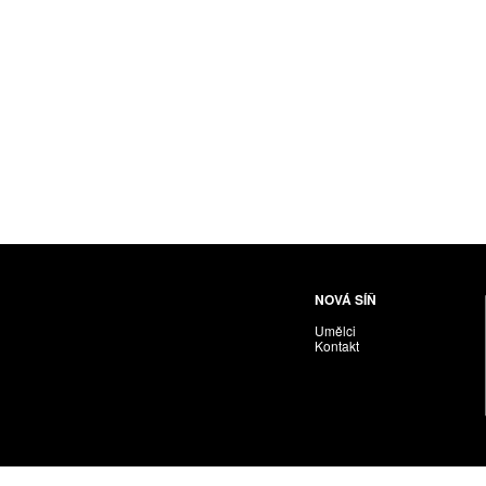
Husáriková Jindra
Chabera Milan
Igor Cvacho
IVAN KOLMAN
Jakubčík Miro
Jakubíčková Eliška
Jan Samec
Jan Tobola / Václav Vohlídal
Janeček Ota
Janiga Ladislav
Janyška Vojtěch
NOVÁ SÍŇ
Janyška Vojtěch = AdALBeRt kHaN
Umělci
Jaroslav Alt
Kontakt
Jednota umělců výtvarných
Jefimov Boris
Jelínek Vladimír
Jetela Tomáš
Jílek Adam