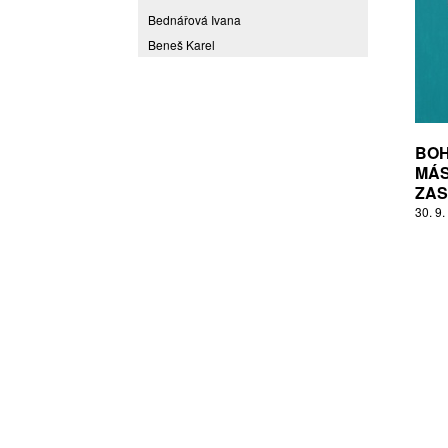
Bednářová Ivana
Beneš Karel
Benešová Daniela
Bičovská Jaroslava
Bílek Ilja
Bok Vladimír
BOH
Brabenec Jaromír E.
MÁS
ZAS
Brázda Pavel
30. 9.
Britt Boutros Ghali
Brix Michal
Brodská Eva
Brunclík Pavel
Brunclíková Katarina
Burdová Marcela
Burian Tina B.
Caska Ondřej
Císařovský Petr
Coming to Reality