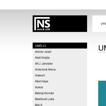
VÝ
U
UMĚLCI
Achrer Josef
Aleš Krejča
Alt J. Jaroslav
Antonová Alena
Arskont
Ašot Haas
Aukce
Babraj Konrád
Bakičová Luba
BALS