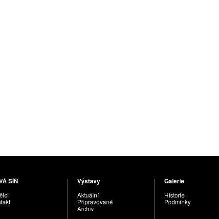
VÁ SÍŇ
Výstavy
Galerie
lci
Aktuální
Historie
takt
Připravované
Podmínky
Archiv