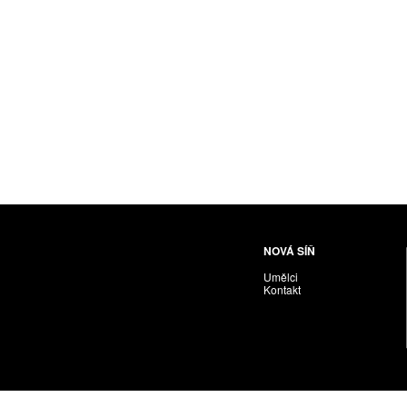
Husáriková Jindra
Chabera Milan
Igor Cvacho
IVAN KOLMAN
Jakubčík Miro
Jakubíčková Eliška
Jan Samec
Jan Tobola / Václav Vohlídal
Janeček Ota
Janiga Ladislav
Janyška Vojtěch
NOVÁ SÍŇ
Janyška Vojtěch = AdALBeRt kHaN
Umělci
Jaroslav Alt
Kontakt
Jednota umělců výtvarných
Jefimov Boris
Jelínek Vladimír
Jetela Tomáš
Jílek Adam