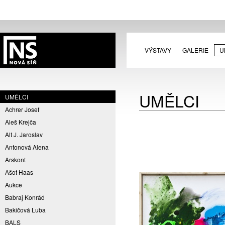
VÝSTAVY
GALERIE
U
UMĚLCI
UMĚLCI
Achrer Josef
Aleš Krejča
Alt J. Jaroslav
Antonová Alena
Arskont
Ašot Haas
Aukce
Babraj Konrád
Bakičová Luba
BALS