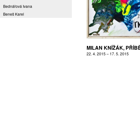
Bednářová Ivana
Beneš Karel
Benešová Daniela
Bičovská Jaroslava
Bílek Ilja
Bok Vladimír
MILAN KNÍŽÁK, PŘÍB
Brabenec Jaromír E.
22. 4. 2015 – 17. 5. 2015
Brázda Pavel
Britt Boutros Ghali
Brix Michal
Brodská Eva
Brunclík Pavel
Brunclíková Katarina
Burdová Marcela
Burian Tina B.
Caska Ondřej
Císařovský Petr
Coming to Reality