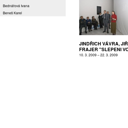
Bednářová Ivana
Beneš Karel
Benešová Daniela
Bičovská Jaroslava
Bílek Ilja
Bok Vladimír
JINDŘICH VÁVRA, JIŘ
Brabenec Jaromír E.
FRAJER "SLEPENI V
10. 3. 2009 – 22. 3. 2009
Brázda Pavel
Britt Boutros Ghali
Brix Michal
Brodská Eva
Brunclík Pavel
Brunclíková Katarina
Burdová Marcela
Burian Tina B.
Caska Ondřej
Císařovský Petr
Coming to Reality