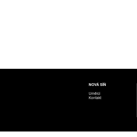
Husáriková Jindra
Chabera Milan
Igor Cvacho
IVAN KOLMAN
Jakubčík Miro
Jakubíčková Eliška
Jan Samec
Jan Tobola / Václav Vohlídal
Janeček Ota
Janiga Ladislav
Janyška Vojtěch
NOVÁ SÍŇ
Janyška Vojtěch = AdALBeRt kHaN
Umělci
Jaroslav Alt
Kontakt
Jednota umělců výtvarných
Jefimov Boris
Jelínek Vladimír
Jetela Tomáš
Jílek Adam