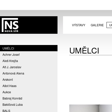
VÝSTAVY
GALERIE
U
UMĚLCI
UMĚLCI
Achrer Josef
Aleš Krejča
Alt J. Jaroslav
Antonová Alena
Arskont
Ašot Haas
Aukce
Babraj Konrád
Bakičová Luba
BALS