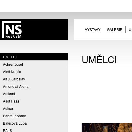
VÝSTAVY
GALERIE
U
UMĚLCI
UMĚLCI
Achrer Josef
Aleš Krejča
Alt J. Jaroslav
Antonová Alena
Arskont
Ašot Haas
Aukce
Babraj Konrád
Bakičová Luba
BALS