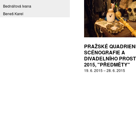
Bednářová Ivana
Beneš Karel
Benešová Daniela
Bičovská Jaroslava
Bílek Ilja
Bok Vladimír
PRAŽSKÉ QUADRIE
Brabenec Jaromír E.
SCÉNOGRAFIE A
DIVADELNÍHO PROS
Brázda Pavel
2015, "PŘEDMĚTY"
Britt Boutros Ghali
19. 6. 2015 – 28. 6. 2015
Brix Michal
Brodská Eva
Brunclík Pavel
Brunclíková Katarina
Burdová Marcela
Burian Tina B.
Caska Ondřej
Císařovský Petr
Coming to Reality