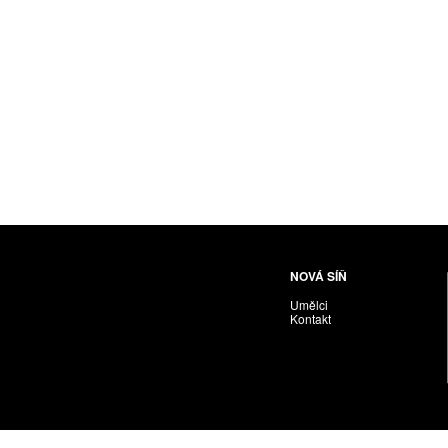
Husáriková Jindra
Chabera Milan
Igor Cvacho
IVAN KOLMAN
Jakubčík Miro
Jakubíčková Eliška
Jan Samec
Jan Tobola / Václav Vohlídal
Janeček Ota
Janiga Ladislav
Janyška Vojtěch
NOVÁ SÍŇ
Janyška Vojtěch = AdALBeRt kHaN
Umělci
Jaroslav Alt
Kontakt
Jednota umělců výtvarných
Jefimov Boris
Jelínek Vladimír
Jetela Tomáš
Jílek Adam