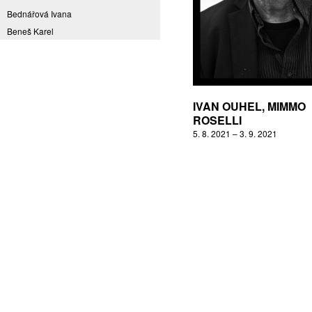
Bednářová Ivana
Beneš Karel
Benešová Daniela
Bičovská Jaroslava
Bílek Ilja
Bok Vladimír
IVAN OUHEL, MIMMO
Brabenec Jaromír E.
ROSELLI
5. 8. 2021 – 3. 9. 2021
Brázda Pavel
Britt Boutros Ghali
Brix Michal
Brodská Eva
Brunclík Pavel
Brunclíková Katarina
Burdová Marcela
Burian Tina B.
Caska Ondřej
Císařovský Petr
Coming to Reality