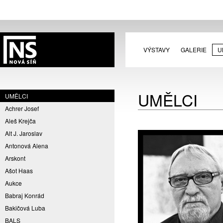
VÝSTAVY
GALERIE
U
UMĚLCI
UMĚLCI
Achrer Josef
Aleš Krejča
Alt J. Jaroslav
Antonová Alena
Arskont
Ašot Haas
Aukce
Babraj Konrád
Bakičová Luba
BALS