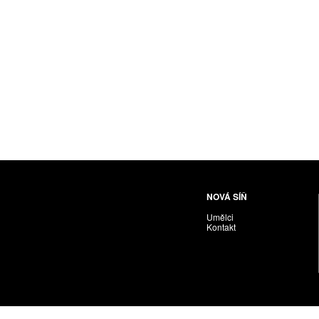
Husáriková Jindra
Chabera Milan
Igor Cvacho
IVAN KOLMAN
Jakubčík Miro
Jakubíčková Eliška
Jan Samec
Jan Tobola / Václav Vohlídal
Janeček Ota
Janiga Ladislav
Janyška Vojtěch
NOVÁ SÍŇ
Janyška Vojtěch = AdALBeRt kHaN
Umělci
Jaroslav Alt
Kontakt
Jednota umělců výtvarných
Jefimov Boris
Jelínek Vladimír
Jetela Tomáš
Jílek Adam