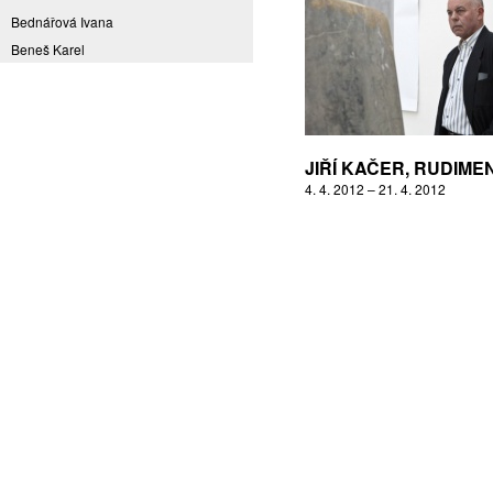
Bednářová Ivana
Beneš Karel
Benešová Daniela
Bičovská Jaroslava
Bílek Ilja
Bok Vladimír
JIŘÍ KAČER, RUDIME
Brabenec Jaromír E.
4. 4. 2012 – 21. 4. 2012
Brázda Pavel
Britt Boutros Ghali
Brix Michal
Brodská Eva
Brunclík Pavel
Brunclíková Katarina
Burdová Marcela
Burian Tina B.
Caska Ondřej
Císařovský Petr
Coming to Reality