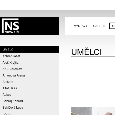
VÝSTAVY
GALERIE
U
UMĚLCI
UMĚLCI
Achrer Josef
Aleš Krejča
Alt J. Jaroslav
Antonová Alena
Arskont
Ašot Haas
Aukce
Babraj Konrád
Bakičová Luba
BALS