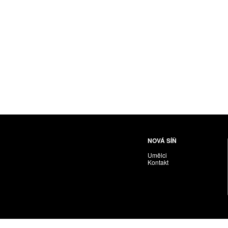
Husáriková Jindra
Chabera Milan
Igor Cvacho
IVAN KOLMAN
Jakubčík Miro
Jakubíčková Eliška
Jan Samec
Jan Tobola / Václav Vohlídal
Janeček Ota
Janiga Ladislav
Janyška Vojtěch
NOVÁ SÍŇ
Janyška Vojtěch = AdALBeRt kHaN
Umělci
Jaroslav Alt
Kontakt
Jednota umělců výtvarných
Jefimov Boris
Jelínek Vladimír
Jetela Tomáš
Jílek Adam