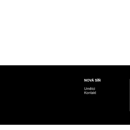
Husáriková Jindra
Chabera Milan
Igor Cvacho
IVAN KOLMAN
Jakubčík Miro
Jakubíčková Eliška
Jan Samec
Jan Tobola / Václav Vohlídal
Janeček Ota
Janiga Ladislav
Janyška Vojtěch
NOVÁ SÍŇ
Janyška Vojtěch = AdALBeRt kHaN
Umělci
Jaroslav Alt
Kontakt
Jednota umělců výtvarných
Jefimov Boris
Jelínek Vladimír
Jetela Tomáš
Jílek Adam