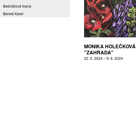
Bednářová Ivana
Beneš Karel
Benešová Daniela
Bičovská Jaroslava
Bílek Ilja
Bok Vladimír
MONIKA HOLEČKOVÁ
Brabenec Jaromír E.
"ZAHRADA"
22. 5. 2024 – 9. 6. 2024
Brázda Pavel
Britt Boutros Ghali
Brix Michal
Brodská Eva
Brunclík Pavel
Brunclíková Katarina
Burdová Marcela
Burian Tina B.
Caska Ondřej
Císařovský Petr
Coming to Reality