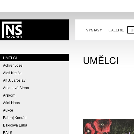
VÝSTAVY
GALERIE
U
UMĚLCI
UMĚLCI
Achrer Josef
Aleš Krejča
Alt J. Jaroslav
Antonová Alena
Arskont
Ašot Haas
Aukce
Babraj Konrád
Bakičová Luba
BALS