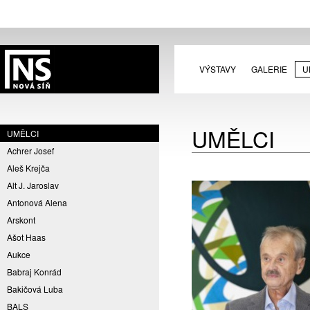
VÝSTAVY
GALERIE
U
UMĚLCI
UMĚLCI
Achrer Josef
Aleš Krejča
Alt J. Jaroslav
Antonová Alena
Arskont
Ašot Haas
Aukce
Babraj Konrád
Bakičová Luba
BALS