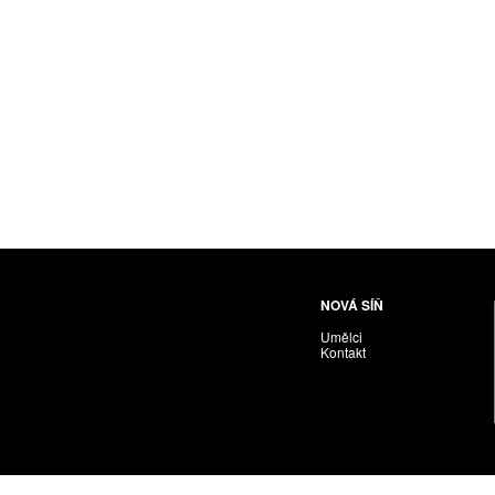
Husáriková Jindra
Chabera Milan
Igor Cvacho
IVAN KOLMAN
Jakubčík Miro
Jakubíčková Eliška
Jan Samec
Jan Tobola / Václav Vohlídal
Janeček Ota
Janiga Ladislav
Janyška Vojtěch
NOVÁ SÍŇ
Janyška Vojtěch = AdALBeRt kHaN
Umělci
Jaroslav Alt
Kontakt
Jednota umělců výtvarných
Jefimov Boris
Jelínek Vladimír
Jetela Tomáš
Jílek Adam