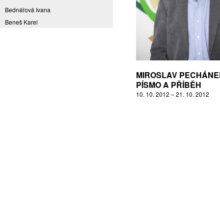
Bednářová Ivana
Beneš Karel
Benešová Daniela
Bičovská Jaroslava
Bílek Ilja
Bok Vladimír
MIROSLAV PECHÁNE
Brabenec Jaromír E.
PÍSMO A PŘÍBĚH
10. 10. 2012 – 21. 10. 2012
Brázda Pavel
Britt Boutros Ghali
Brix Michal
Brodská Eva
Brunclík Pavel
Brunclíková Katarina
Burdová Marcela
Burian Tina B.
Caska Ondřej
Císařovský Petr
Coming to Reality