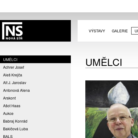
VÝSTAVY
GALERIE
U
UMĚLCI
UMĚLCI
Achrer Josef
Aleš Krejča
Alt J. Jaroslav
Antonová Alena
Arskont
Ašot Haas
Aukce
Babraj Konrád
Bakičová Luba
BALS