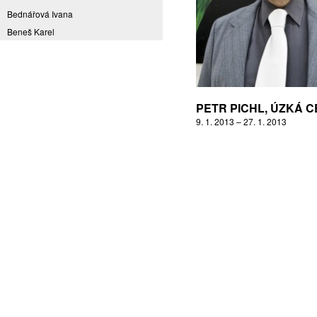
Bednářová Ivana
Beneš Karel
Benešová Daniela
Bičovská Jaroslava
Bílek Ilja
Bok Vladimír
PETR PICHL, ÚZKÁ 
Brabenec Jaromír E.
9. 1. 2013 – 27. 1. 2013
Brázda Pavel
Britt Boutros Ghali
Brix Michal
Brodská Eva
Brunclík Pavel
Brunclíková Katarina
Burdová Marcela
Burian Tina B.
Caska Ondřej
Císařovský Petr
Coming to Reality