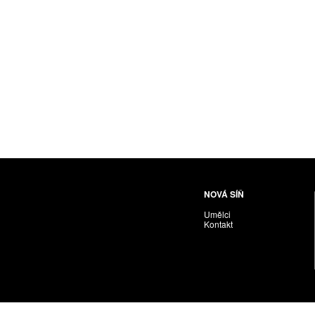
Husáriková Jindra
Chabera Milan
Igor Cvacho
IVAN KOLMAN
Jakubčík Miro
Jakubíčková Eliška
Jan Samec
Jan Tobola / Václav Vohlídal
Janeček Ota
Janiga Ladislav
Janyška Vojtěch
NOVÁ SÍŇ
Janyška Vojtěch = AdALBeRt kHaN
Umělci
Jaroslav Alt
Kontakt
Jednota umělců výtvarných
Jefimov Boris
Jelínek Vladimír
Jetela Tomáš
Jílek Adam