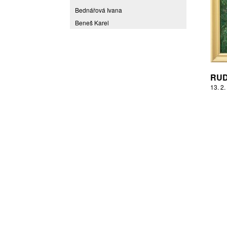
Bednářová Ivana
Beneš Karel
Benešová Daniela
Bičovská Jaroslava
Bílek Ilja
Bok Vladimír
RUD
Brabenec Jaromír E.
13. 2.
Brázda Pavel
Britt Boutros Ghali
Brix Michal
Brodská Eva
Brunclík Pavel
Brunclíková Katarina
Burdová Marcela
Burian Tina B.
Caska Ondřej
Císařovský Petr
Coming to Reality