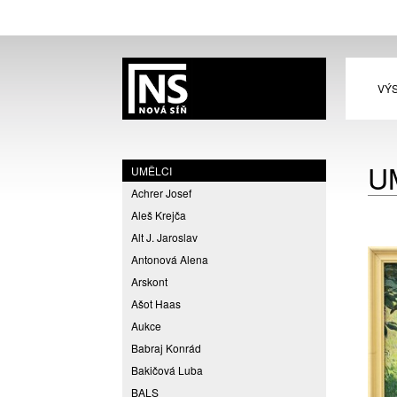
VÝ
U
UMĚLCI
Achrer Josef
Aleš Krejča
Alt J. Jaroslav
Antonová Alena
Arskont
Ašot Haas
Aukce
Babraj Konrád
Bakičová Luba
BALS