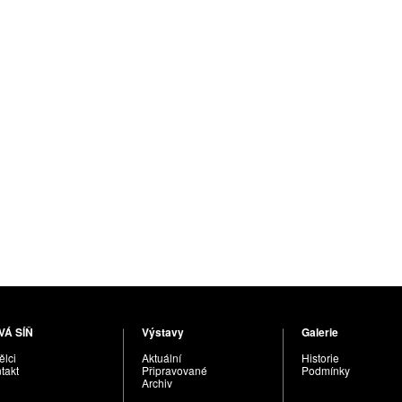
VÁ SÍŇ
Výstavy
Galerie
lci
Aktuální
Historie
takt
Připravované
Podmínky
Archiv