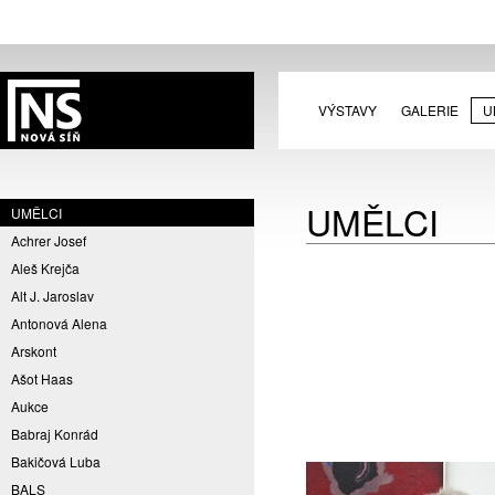
VÝSTAVY
GALERIE
U
UMĚLCI
UMĚLCI
Achrer Josef
Aleš Krejča
Alt J. Jaroslav
Antonová Alena
Arskont
Ašot Haas
Aukce
Babraj Konrád
Bakičová Luba
BALS