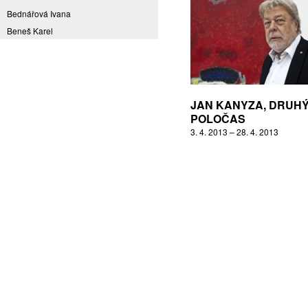
Bednářová Ivana
Beneš Karel
Benešová Daniela
Bičovská Jaroslava
Bílek Ilja
Bok Vladimír
JAN KANYZA, DRUH
Brabenec Jaromír E.
POLOČAS
3. 4. 2013 – 28. 4. 2013
Brázda Pavel
Britt Boutros Ghali
Brix Michal
Brodská Eva
Brunclík Pavel
Brunclíková Katarina
Burdová Marcela
Burian Tina B.
Caska Ondřej
Císařovský Petr
Coming to Reality