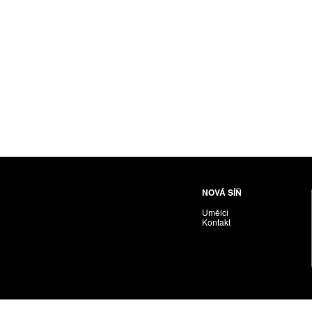
Husáriková Jindra
Chabera Milan
Igor Cvacho
IVAN KOLMAN
Jakubčík Miro
Jakubíčková Eliška
Jan Samec
Jan Tobola / Václav Vohlídal
Janeček Ota
Janiga Ladislav
Janyška Vojtěch
NOVÁ SÍŇ
Janyška Vojtěch = AdALBeRt kHaN
Umělci
Jaroslav Alt
Kontakt
Jednota umělců výtvarných
Jefimov Boris
Jelínek Vladimír
Jetela Tomáš
Jílek Adam