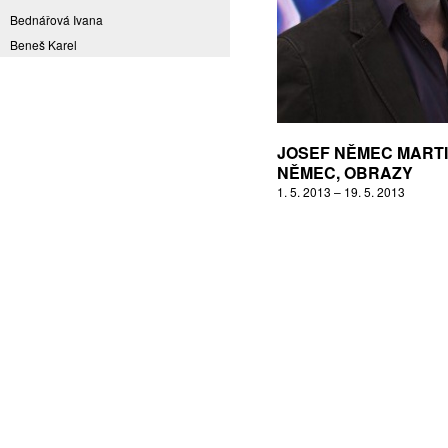
Bednářová Ivana
Beneš Karel
Benešová Daniela
Bičovská Jaroslava
Bílek Ilja
Bok Vladimír
JOSEF NĚMEC MART
Brabenec Jaromír E.
NĚMEC, OBRAZY
1. 5. 2013 – 19. 5. 2013
Brázda Pavel
Britt Boutros Ghali
Brix Michal
Brodská Eva
Brunclík Pavel
Brunclíková Katarina
Burdová Marcela
Burian Tina B.
Caska Ondřej
Císařovský Petr
Coming to Reality