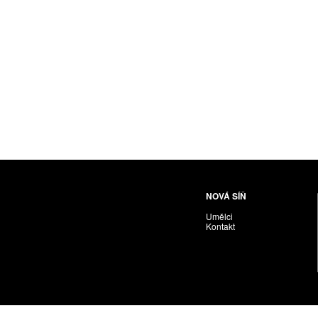
Husáriková Jindra
Chabera Milan
Igor Cvacho
IVAN KOLMAN
Jakubčík Miro
Jakubíčková Eliška
Jan Samec
Jan Tobola / Václav Vohlídal
Janeček Ota
Janiga Ladislav
Janyška Vojtěch
NOVÁ SÍŇ
Janyška Vojtěch = AdALBeRt kHaN
Umělci
Jaroslav Alt
Kontakt
Jednota umělců výtvarných
Jefimov Boris
Jelínek Vladimír
Jetela Tomáš
Jílek Adam