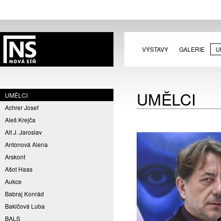
VÝSTAVY
GALERIE
U
UMĚLCI
UMĚLCI
Achrer Josef
Aleš Krejča
Alt J. Jaroslav
Antonová Alena
Arskont
Ašot Haas
Aukce
Babraj Konrád
Bakičová Luba
BALS