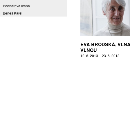
Bednářová Ivana
Beneš Karel
Benešová Daniela
Bičovská Jaroslava
Bílek Ilja
Bok Vladimír
EVA BRODSKÁ, VLNA
Brabenec Jaromír E.
VLNOU
12. 6. 2013 – 23. 6. 2013
Brázda Pavel
Britt Boutros Ghali
Brix Michal
Brodská Eva
Brunclík Pavel
Brunclíková Katarina
Burdová Marcela
Burian Tina B.
Caska Ondřej
Císařovský Petr
Coming to Reality