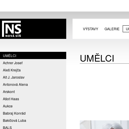
VÝSTAVY
GALERIE
U
UMĚLCI
UMĚLCI
Achrer Josef
Aleš Krejča
Alt J. Jaroslav
Antonová Alena
Arskont
Ašot Haas
Aukce
Babraj Konrád
Bakičová Luba
BALS