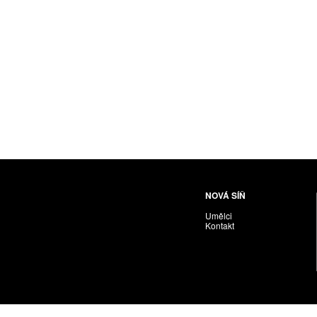
Husáriková Jindra
Chabera Milan
Igor Cvacho
IVAN KOLMAN
Jakubčík Miro
Jakubíčková Eliška
Jan Samec
Jan Tobola / Václav Vohlídal
Janeček Ota
Janiga Ladislav
Janyška Vojtěch
NOVÁ SÍŇ
Janyška Vojtěch = AdALBeRt kHaN
Umělci
Jaroslav Alt
Kontakt
Jednota umělců výtvarných
Jefimov Boris
Jelínek Vladimír
Jetela Tomáš
Jílek Adam