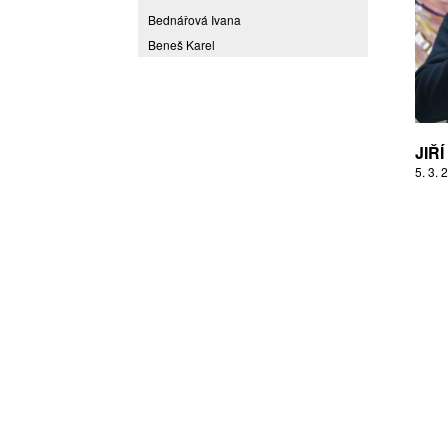
Bednářová Ivana
Beneš Karel
Benešová Daniela
Bičovská Jaroslava
Bílek Ilja
Bok Vladimír
JIŘ
Brabenec Jaromír E.
5. 3. 
Brázda Pavel
Britt Boutros Ghali
Brix Michal
Brodská Eva
Brunclík Pavel
Brunclíková Katarina
Burdová Marcela
Burian Tina B.
Caska Ondřej
Císařovský Petr
Coming to Reality