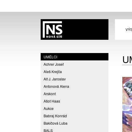
VÝ
U
UMĚLCI
Achrer Josef
Aleš Krejča
Alt J. Jaroslav
Antonová Alena
Arskont
Ašot Haas
Aukce
Babraj Konrád
Bakičová Luba
BALS