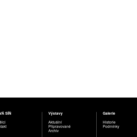
VÁ SÍŇ
Výstavy
Galerie
lci
Aktuální
Historie
takt
Připravované
Podmínky
Archiv