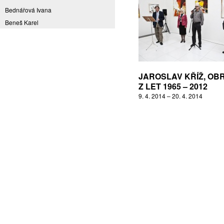
Bednářová Ivana
Beneš Karel
Benešová Daniela
Bičovská Jaroslava
Bílek Ilja
Bok Vladimír
JAROSLAV KŘÍŽ, OB
Brabenec Jaromír E.
Z LET 1965 – 2012
9. 4. 2014 – 20. 4. 2014
Brázda Pavel
Britt Boutros Ghali
Brix Michal
Brodská Eva
Brunclík Pavel
Brunclíková Katarina
Burdová Marcela
Burian Tina B.
Caska Ondřej
Císařovský Petr
Coming to Reality