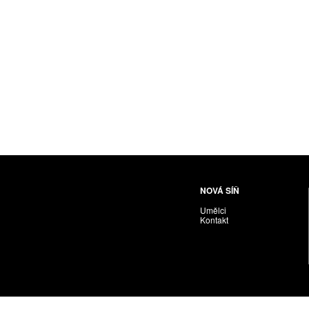
Husáriková Jindra
Chabera Milan
Igor Cvacho
IVAN KOLMAN
Jakubčík Miro
Jakubíčková Eliška
Jan Samec
Jan Tobola / Václav Vohlídal
Janeček Ota
Janiga Ladislav
Janyška Vojtěch
NOVÁ SÍŇ
Janyška Vojtěch = AdALBeRt kHaN
Umělci
Jaroslav Alt
Kontakt
Jednota umělců výtvarných
Jefimov Boris
Jelínek Vladimír
Jetela Tomáš
Jílek Adam