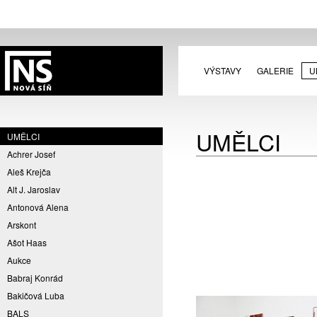
VÝSTAVY
GALERIE
U
UMĚLCI
UMĚLCI
Achrer Josef
Aleš Krejča
Alt J. Jaroslav
Antonová Alena
Arskont
Ašot Haas
Aukce
Babraj Konrád
Bakičová Luba
BALS