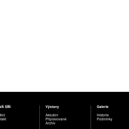
VÁ SÍŇ
Výstavy
Galerie
lci
Aktuální
Historie
takt
Připravované
Podmínky
Archiv