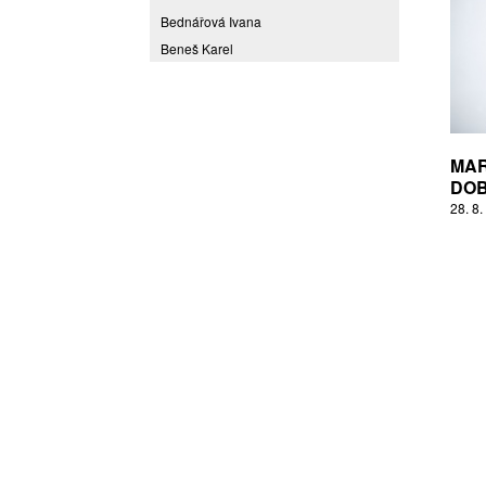
Bednářová Ivana
Beneš Karel
Benešová Daniela
Bičovská Jaroslava
Bílek Ilja
Bok Vladimír
MAR
Brabenec Jaromír E.
DO
28. 8.
Brázda Pavel
Britt Boutros Ghali
Brix Michal
Brodská Eva
Brunclík Pavel
Brunclíková Katarina
Burdová Marcela
Burian Tina B.
Caska Ondřej
Císařovský Petr
Coming to Reality