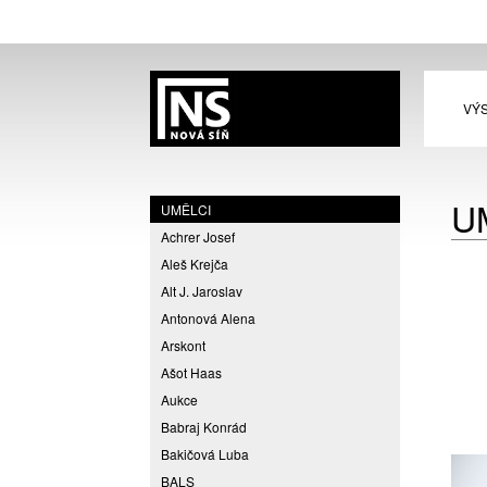
VÝ
U
UMĚLCI
Achrer Josef
Aleš Krejča
Alt J. Jaroslav
Antonová Alena
Arskont
Ašot Haas
Aukce
Babraj Konrád
Bakičová Luba
BALS