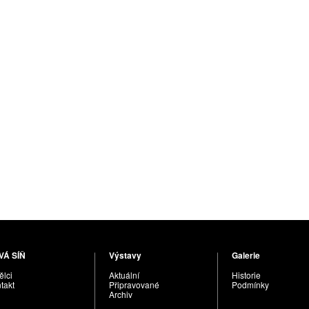
VÁ SÍŇ
Výstavy
Galerie
lci
Aktuální
Historie
takt
Připravované
Podmínky
Archiv