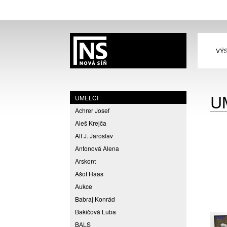
VÝ
U
UMĚLCI
Achrer Josef
Aleš Krejča
Alt J. Jaroslav
Antonová Alena
Arskont
Ašot Haas
Aukce
Babraj Konrád
Bakičová Luba
BALS