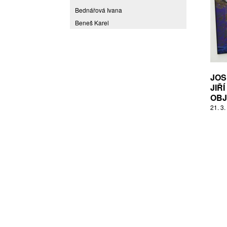
Bednářová Ivana
Beneš Karel
Benešová Daniela
Bičovská Jaroslava
Bílek Ilja
Bok Vladimír
JOS
Brabenec Jaromír E.
JIŘÍ
OBJ
Brázda Pavel
21. 3.
Britt Boutros Ghali
Brix Michal
Brodská Eva
Brunclík Pavel
Brunclíková Katarina
Burdová Marcela
Burian Tina B.
Caska Ondřej
Císařovský Petr
Coming to Reality