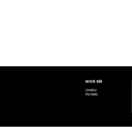
Husáriková Jindra
Chabera Milan
Igor Cvacho
IVAN KOLMAN
Jakubčík Miro
Jakubíčková Eliška
Jan Samec
Jan Tobola / Václav Vohlídal
Janeček Ota
Janiga Ladislav
Janyška Vojtěch
NOVÁ SÍŇ
Janyška Vojtěch = AdALBeRt kHaN
Umělci
Jaroslav Alt
Kontakt
Jednota umělců výtvarných
Jefimov Boris
Jelínek Vladimír
Jetela Tomáš
Jílek Adam