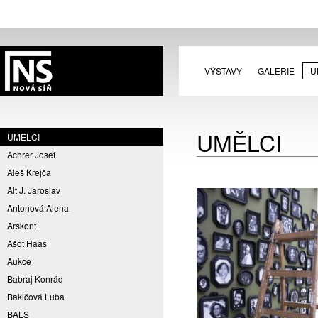
VÝSTAVY
GALERIE
U
UMĚLCI
UMĚLCI
Achrer Josef
Aleš Krejča
Alt J. Jaroslav
Antonová Alena
Arskont
Ašot Haas
Aukce
Babraj Konrád
Bakičová Luba
BALS