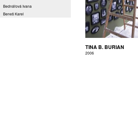
Bednářová Ivana
Beneš Karel
Benešová Daniela
Bičovská Jaroslava
Bílek Ilja
Bok Vladimír
TINA B. BURIAN
Brabenec Jaromír E.
2006
Brázda Pavel
Britt Boutros Ghali
Brix Michal
Brodská Eva
Brunclík Pavel
Brunclíková Katarina
Burdová Marcela
Burian Tina B.
Caska Ondřej
Císařovský Petr
Coming to Reality