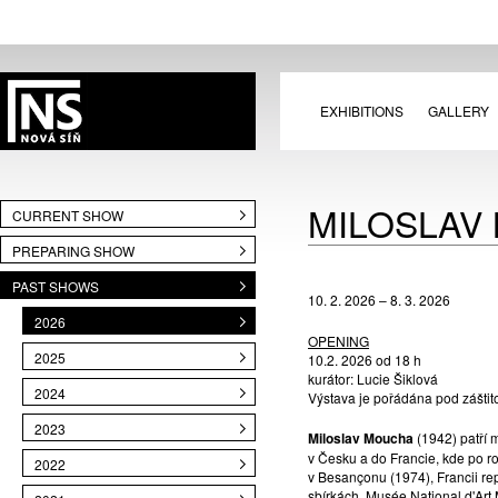
EXHIBITIONS
GALLERY
MILOSLAV
CURRENT SHOW
PREPARING SHOW
PAST SHOWS
10. 2. 2026 – 8. 3. 2026
2026
OPENING
2025
10.2. 2026 od 18 h
kurátor: Lucie Šiklová
2024
Výstava je pořádána pod zášti
2023
Miloslav Moucha
(1942) patří m
v Česku a do Francie, kde po r
2022
v Besançonu (1974), Francii re
sbírkách, Musée National d'Art