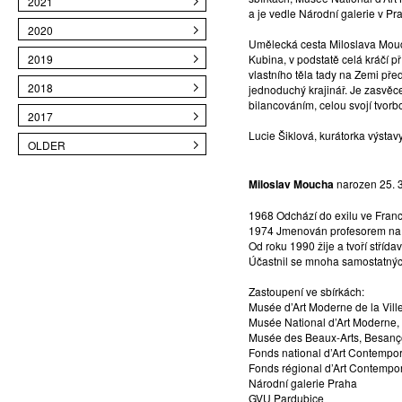
2021
a je vedle Národní galerie v Pr
2020
Umělecká cesta Miloslava Mouch
2019
Kubina, v podstatě celá kráčí 
vlastního těla tady na Zemi př
2018
jednoduchý krajinář. Je zasvěc
bilancováním, celou svojí tvorb
2017
Lucie Šiklová, kurátorka výstav
OLDER
Miloslav Moucha
narozen 25. 3
1968 Odchází do exilu ve Franc
1974 Jmenován profesorem na 
Od roku 1990 žije a tvoří stříd
Účastnil se mnoha samostatných
Zastoupení ve sbírkách:
Musée d’Art Moderne de la Ville
Musée National d’Art Moderne,
Musée des Beaux-Arts, Besanç
Fonds national d’Art Contempora
Fonds régional d’Art Contempo
Národní galerie Praha
GVU Pardubice