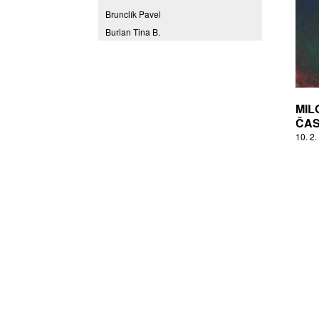
Brunclík Pavel
Burian Tina B.
Coming to Reality
CORPORA S
Denes Daniel
Drda Pavel
MIL
Fakulta designu a umění Ladislava
ČA
Sutnara Západočeské univerzity
10. 2.
Fiala Petr
Filippovová Marie
Fišerová Eva
Florian Marek
Frajer Jiří
FRANTA
Franta Roman
Frantová Eva
Frydecký Václav
Fulbr found