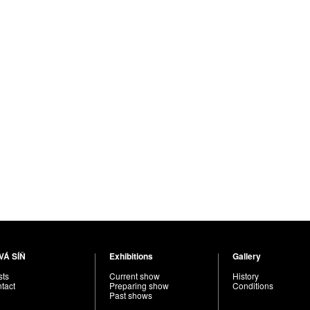
VÁ SÍŇ
Exhibitions
Gallery
sts
Current show
History
tact
Preparing show
Conditions
Past shows