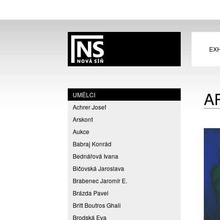
EXH
A
UMĚLCI
Achrer Josef
Arskont
Aukce
Babraj Konrád
Bednářová Ivana
Bičovská Jaroslava
Brabenec Jaromír E.
Brázda Pavel
Britt Boutros Ghali
Brodská Eva