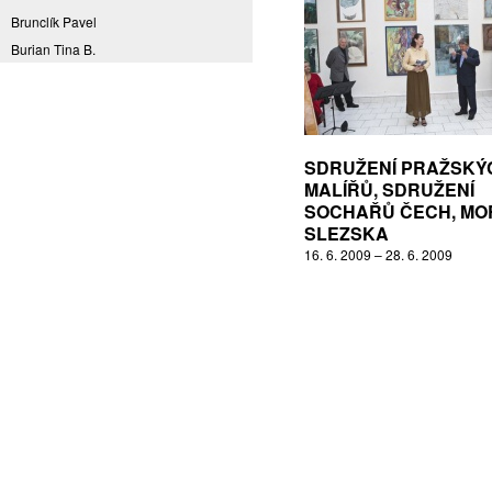
Brunclík Pavel
Burian Tina B.
Coming to Reality
CORPORA S
Denes Daniel
Drda Pavel
SDRUŽENÍ PRAŽSKÝ
Fakulta designu a umění Ladislava
MALÍŘŮ, SDRUŽENÍ
Sutnara Západočeské univerzity
SOCHAŘŮ ČECH, MO
Fiala Petr
SLEZSKA
16. 6. 2009 – 28. 6. 2009
Filippovová Marie
Fišerová Eva
Florian Marek
Frajer Jiří
FRANTA
Franta Roman
Frantová Eva
Frydecký Václav
Fulbr found