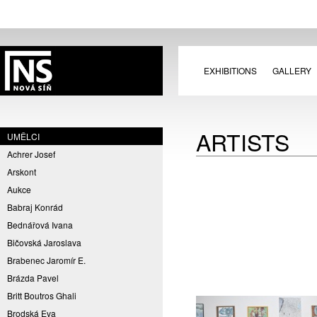
EXHIBITIONS
GALLERY
ARTISTS
UMĚLCI
Achrer Josef
Arskont
Aukce
Babraj Konrád
Bednářová Ivana
Bičovská Jaroslava
Brabenec Jaromír E.
Brázda Pavel
Britt Boutros Ghali
Brodská Eva