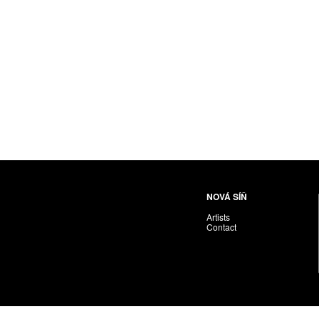
Nováková-Ondreičková Petra
Nové sdružení
Pacák Jan Antonín
Palečková Veronika
Pavlíček Vojta
Pawera Martin
Pechánek Miroslav
Petříčková Alena
Pichl Petr
Pištěk Jan
Pitra Svatopluk
NOVÁ SÍŇ
Plíva Oldřich
Artists
Polák František
Contact
PON. František
Prague Auctions
Proll Tomáš
Puchnarová Dana
Renoir Jacques