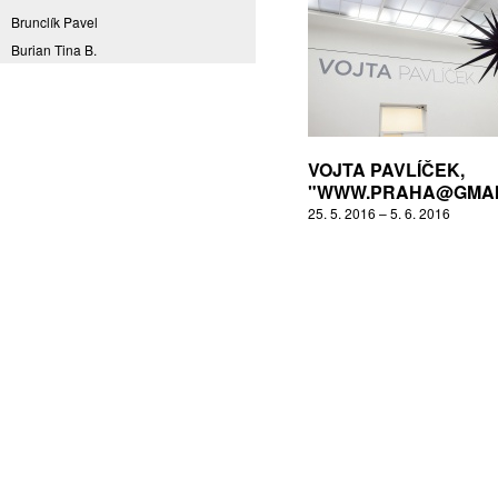
Brunclík Pavel
Burian Tina B.
Coming to Reality
CORPORA S
Denes Daniel
Drda Pavel
VOJTA PAVLÍČEK,
Fakulta designu a umění Ladislava
"WWW.PRAHA@GMAI
Sutnara Západočeské univerzity
25. 5. 2016 – 5. 6. 2016
Fiala Petr
Filippovová Marie
Fišerová Eva
Florian Marek
Frajer Jiří
FRANTA
Franta Roman
Frantová Eva
Frydecký Václav
Fulbr found