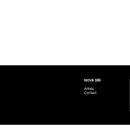
Nováková-Ondreičková Petra
Nové sdružení
Pacák Jan Antonín
Palečková Veronika
Pavlíček Vojta
Pawera Martin
Pechánek Miroslav
Petříčková Alena
Pichl Petr
Pištěk Jan
Pitra Svatopluk
NOVÁ SÍŇ
Plíva Oldřich
Artists
Polák František
Contact
PON. František
Prague Auctions
Proll Tomáš
Puchnarová Dana
Renoir Jacques