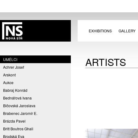
EXHIBITIONS
GALLERY
ARTISTS
UMĚLCI
Achrer Josef
Arskont
Aukce
Babraj Konrád
Bednářová Ivana
Bičovská Jaroslava
Brabenec Jaromír E.
Brázda Pavel
Britt Boutros Ghali
Brodská Eva